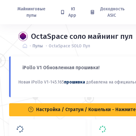
Майнинговые
K1
Доходность
пулы
App
ASIC
OctaSpace соло майнинг пул
Пулы
OctaSpace SOLO Пул
iPollo V1 Обновленная прошивка!
Новая iPollo V1-145.165
прошивка
добавлена на официальн
Настройка / Стратум / Кошельки - Нажмит