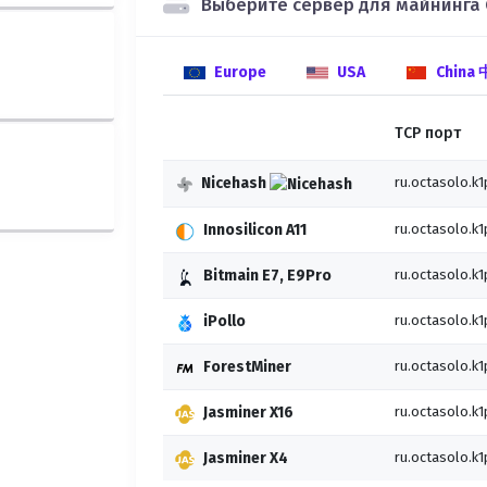
Выберите сервер для майнинга
Europe
USA
China
TCP порт
Nicehash
ru.octasolo.k
Innosilicon A11
ru.octasolo.k1
Bitmain E7, E9Pro
ru.octasolo.k1
iPollo
ru.octasolo.k1
ForestMiner
ru.octasolo.k
Jasminer X16
ru.octasolo.k1
Jasminer X4
ru.octasolo.k1