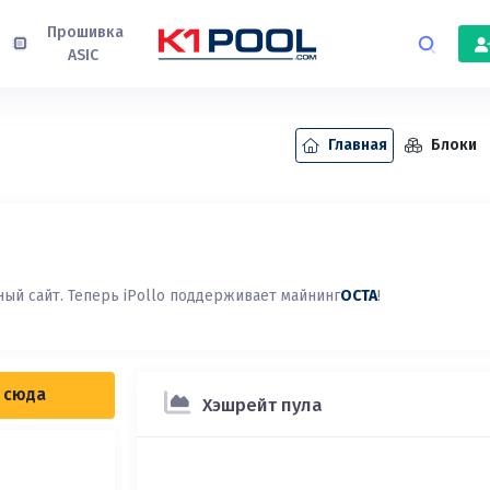
Прошивка
ASIC
Главная
Блоки
ый сайт. Теперь iPollo поддерживает майнинг
OCTA
!
е сюда
Хэшрейт пула