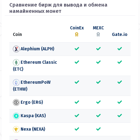
Сравнение бирж для вывода и обмена
намайненных монет
CoinEx
MEXC
Coin
Gate.io
Alephium (ALPH)
Ethereum Classic
(ETC)
EthereumPoW
(ETHW)
Ergo (ERG)
Kaspa (KAS)
Nexa (NEXA)