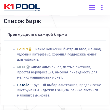
Создать
аккаунт
Вход
Список бирж
Преимущества каждой биржи
CoinEx
:
Низкие комиссии, быстрый ввод и вывод,
удобный интерфейс, хорошая поддержка монет
для майнинга.
MEXC
:
Много альткоинов, частые листинги,
простая верификация, высокая ликвидность для
мелких майнинговых монет.
Gate.io
:
Крупный выбор альткоинов, продвинутые
инструменты, надежная защита, ранние листинги
майнинговых монет.