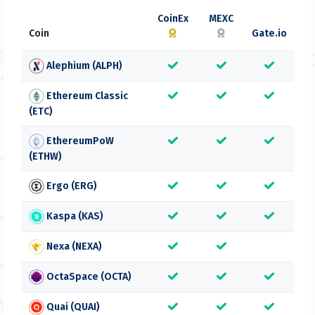
CoinEx
MEXC
Coin
Gate.io
Alephium (ALPH)
Ethereum Classic
(ETC)
EthereumPoW
(ETHW)
Ergo (ERG)
Kaspa (KAS)
Nexa (NEXA)
OctaSpace (OCTA)
Quai (QUAI)