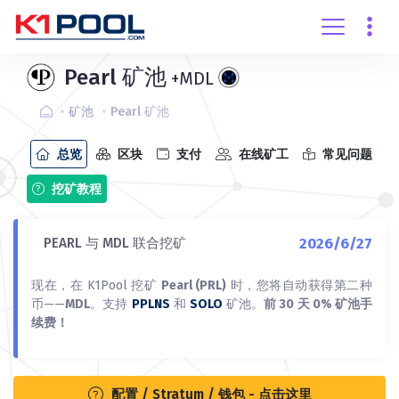
创建账户
登录
Pearl 矿池
+MDL
矿池
Pearl 矿池
总览
区块
支付
在线矿工
常见问题
挖矿教程
2026/6/27
PEARL 与 MDL 联合挖矿
现在，在 K1Pool 挖矿
Pearl (PRL)
时，您将自动获得第二种
币——
MDL
。支持
PPLNS
和
SOLO
矿池。
前 30 天 0% 矿池手
续费！
配置 / Stratum / 钱包 - 点击这里