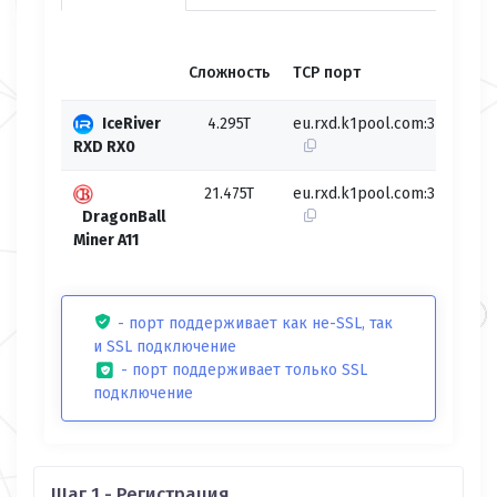
S
Сложность
TCP порт
п
IceRiver
4.295T
eu.rxd.k1pool.com:3124
-
RXD RX0
21.475T
eu.rxd.k1pool.com:3125
-
DragonBall
Miner A11
- порт поддерживает как не-SSL, так
и SSL подключение
- порт поддерживает только SSL
подключение
Шаг 1 - Регистрация