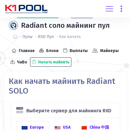
Создать
аккаунт
Вход
Radiant соло майнинг пул
Пулы
RXD Пул
Как начать
Главная
Блоки
Выплаты
Майнеры
ЧаВо
Начать майнить
Как начать майнить Radiant
SOLO
Выберите сервер для майнинга RXD
Europe
USA
China 中国