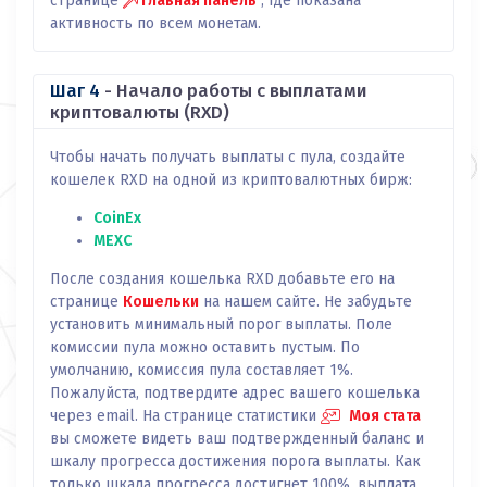
странице
Главная панель
, где показана
активность по всем монетам.
Шаг 4
- Начало работы с выплатами
криптовалюты (RXD)
Чтобы начать получать выплаты с пула, создайте
кошелек RXD на одной из криптовалютных бирж:
CoinEx
MEXC
После создания кошелька RXD добавьте его на
странице
Кошельки
на нашем сайте. Не забудьте
установить минимальный порог выплаты. Поле
комиссии пула можно оставить пустым. По
умолчанию, комиссия пула составляет 1%.
Пожалуйста, подтвердите адрес вашего кошелька
через email. На странице статистики
Моя стата
вы сможете видеть ваш подтвержденный баланс и
шкалу прогресса достижения порога выплаты. Как
только шкала прогресса достигнет 100%, выплата